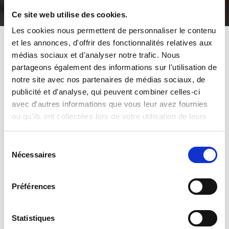
Ce site web utilise des cookies.
Les cookies nous permettent de personnaliser le contenu
et les annonces, d'offrir des fonctionnalités relatives aux
L'actu Maxiplan
médias sociaux et d'analyser notre trafic. Nous
partageons également des informations sur l'utilisation de
notre site avec nos partenaires de médias sociaux, de
Meilleurs voeux pour 2021 !
publicité et d'analyse, qui peuvent combiner celles-ci
09 janvier 2021
avec d'autres informations que vous leur avez fournies
ou qu'ils ont collectées lors de votre utilisation de leurs
services.
Sélection
Nécessaires
du
consentement
Préférences
Statistiques