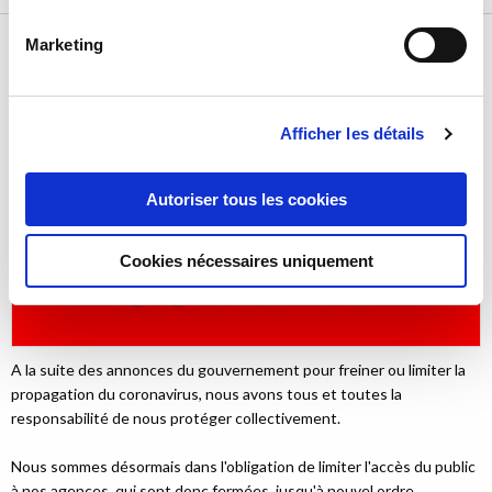
Informations Coronavirus COVID-19
Marketing
16 mars 2020
Afficher les détails
Autoriser tous les cookies
Cookies nécessaires uniquement
A la suite des annonces du gouvernement pour freiner ou limiter la
propagation du coronavirus, nous avons tous et toutes la
responsabilité de nous protéger collectivement.
Nous sommes désormais dans l'obligation de limiter l'accès du public
à nos agences, qui sont donc fermées, jusqu'à nouvel ordre.