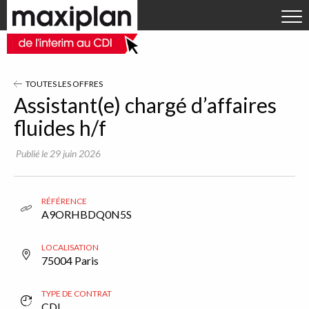
Aller directement à la navigation
OFFRES D'EMPLOI
Aller directement au contenu
DÉPOSER VOTRE CV
RECRUTEURS
TOUTES LES OFFRES
ACTUALITÉS
Assistant(e) chargé d’affaires
fluides h/f
Qui sommes-nous ?
Publié le 29 juin 2026
Contact
RÉFÉRENCE
A9ORHBDQ0N5S
LOCALISATION
75004 Paris
TYPE DE CONTRAT
CDI