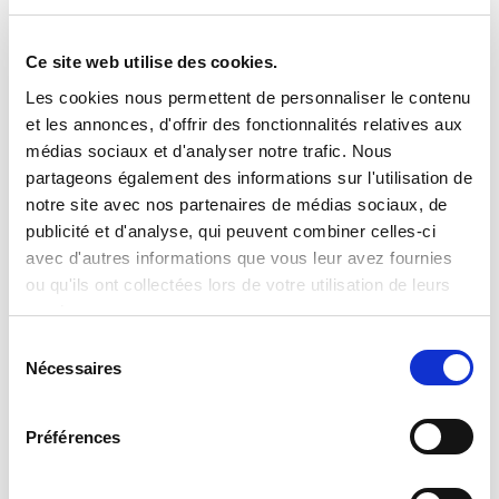
CHOISIR UN FICHIER
Ce site web utilise des cookies.
Extensions autorisées : .doc, .docx, .pdf ou .rtf - Taille maximum autorisée : 2Mo
Les cookies nous permettent de personnaliser le contenu
et les annonces, d'offrir des fonctionnalités relatives aux
J'ai lu et j'accepte la
politique de confidentialité
et le
POLITIQUE DE CONFIDENTIALITÉ
*
médias sociaux et d'analyser notre trafic. Nous
traitement de mes données personnelles pour les finalités
précitées.¹
partageons également des informations sur l'utilisation de
notre site avec nos partenaires de médias sociaux, de
publicité et d'analyse, qui peuvent combiner celles-ci
avec d'autres informations que vous leur avez fournies
ou qu'ils ont collectées lors de votre utilisation de leurs
services.
Sélection
Nécessaires
du
consentement
¹ Les informations collectées par MAXIPLAN via ce formulaire font l’objet d’un
traitement informatisé ayant pour finalité la gestion des fichiers de candidatures et
Préférences
du recrutement. Les informations marquées d’un astérisque sont obligatoires – leur
non renseignement entraîne l’impossibilité de traiter la demande. Ces informations
sont à destination exclusive des services de MAXIPLAN, de ses clients et éventuels