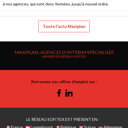
à nos agences, qui sont donc fermées, jusqu'à nouvel ordre.
Toute l'actu Maxiplan
MAXIPLAN, AGENCES D'INTÉRIM SPÉCIALISÉE
MEMBRE DU RÉSEAU SOFITEX
Retrouvez nos offres d'emploi sur :
Facebook
Linkedin
LE RÉSEAU SOFITEX EST PRÉSENT EN :
France
Luxembourg
Belgique
Suisse
Allemagne