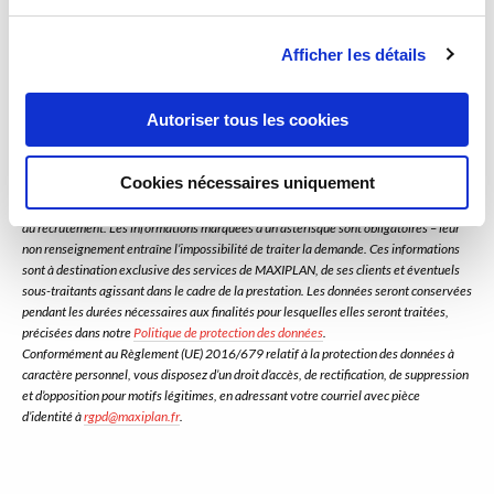
Afficher les détails
Autoriser tous les cookies
Cookies nécessaires uniquement
¹ Les informations collectées par MAXIPLAN via ce formulaire font l’objet d’un
traitement informatisé ayant pour finalité la gestion des fichiers de candidatures et
du recrutement. Les informations marquées d’un astérisque sont obligatoires – leur
non renseignement entraîne l’impossibilité de traiter la demande. Ces informations
sont à destination exclusive des services de MAXIPLAN, de ses clients et éventuels
sous-traitants agissant dans le cadre de la prestation. Les données seront conservées
pendant les durées nécessaires aux finalités pour lesquelles elles seront traitées,
précisées dans notre
Politique de protection des données
.
Conformément au Règlement (UE) 2016/679 relatif à la protection des données à
caractère personnel, vous disposez d’un droit d’accès, de rectification, de suppression
et d’opposition pour motifs légitimes, en adressant votre courriel avec pièce
d’identité à
rgpd@maxiplan.fr
.