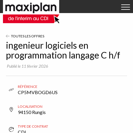
Aller directement à la navigation
OFFRES D'EMPLOI
Aller directement au contenu
DÉPOSER VOTRE CV
RECRUTEURS
TOUTES LES OFFRES
ACTUALITÉS
ingenieur logiciels en
programmation langage C h/f
Qui sommes-nous ?
Publié le 11 février 2026
Contact
RÉFÉRENCE
CP5MVBOGD6US
LOCALISATION
94150 Rungis
TYPE DE CONTRAT
CDI