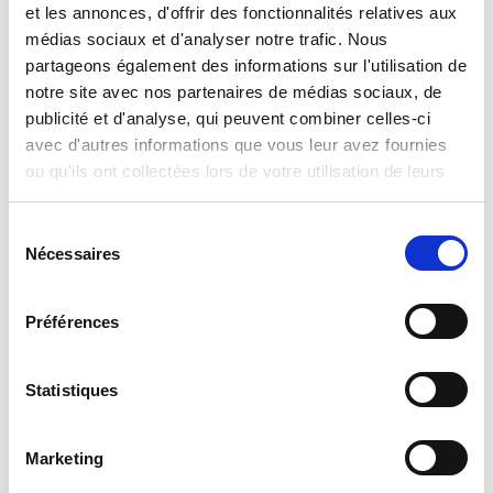
et les annonces, d'offrir des fonctionnalités relatives aux
PRÉNOM
*
médias sociaux et d'analyser notre trafic. Nous
partageons également des informations sur l'utilisation de
notre site avec nos partenaires de médias sociaux, de
ADRESSE EMAIL
*
publicité et d'analyse, qui peuvent combiner celles-ci
avec d'autres informations que vous leur avez fournies
PAYS DE RÉSIDENCE
*
ou qu'ils ont collectées lors de votre utilisation de leurs
services.
Sélection
VOTRE CV
*
Nécessaires
du
consentement
CHOISIR UN FICHIER
Préférences
Extensions autorisées : .doc, .docx, .pdf ou .rtf - Taille maximum autorisée : 2Mo
Statistiques
J'ai lu et j'accepte la
politique de confidentialité
et le
POLITIQUE DE CONFIDENTIALITÉ
*
traitement de mes données personnelles pour les finalités
précitées.¹
Marketing