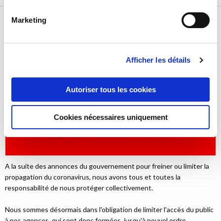
Informations Coronavirus COVID-19
Marketing
16 mars 2020
Afficher les détails
Autoriser tous les cookies
Cookies nécessaires uniquement
A la suite des annonces du gouvernement pour freiner ou limiter la
propagation du coronavirus, nous avons tous et toutes la
responsabilité de nous protéger collectivement.
Nous sommes désormais dans l'obligation de limiter l'accès du public
à nos agences, qui sont donc fermées, jusqu'à nouvel ordre.