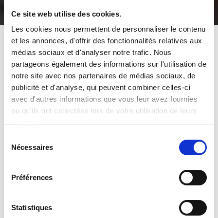
Ce site web utilise des cookies.
Les cookies nous permettent de personnaliser le contenu
et les annonces, d'offrir des fonctionnalités relatives aux
L'actu Maxiplan
médias sociaux et d'analyser notre trafic. Nous
partageons également des informations sur l'utilisation de
notre site avec nos partenaires de médias sociaux, de
Meilleurs voeux pour 2021 !
publicité et d'analyse, qui peuvent combiner celles-ci
09 janvier 2021
avec d'autres informations que vous leur avez fournies
ou qu'ils ont collectées lors de votre utilisation de leurs
services.
Sélection
Nécessaires
du
consentement
Préférences
Statistiques