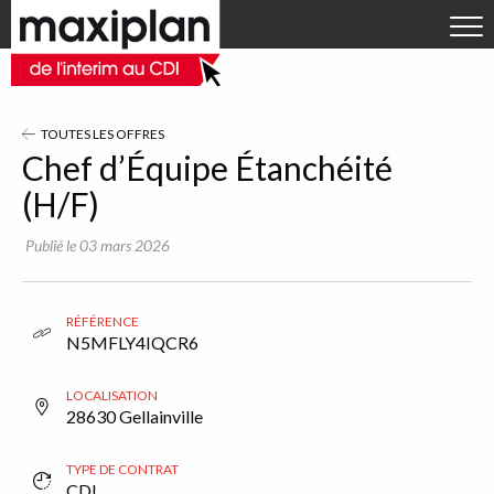
Aller directement à la navigation
OFFRES D'EMPLOI
Aller directement au contenu
DÉPOSER VOTRE CV
RECRUTEURS
TOUTES LES OFFRES
ACTUALITÉS
Chef d’Équipe Étanchéité
(H/F)
Qui sommes-nous ?
Publié le 03 mars 2026
Contact
RÉFÉRENCE
N5MFLY4IQCR6
LOCALISATION
28630 Gellainville
TYPE DE CONTRAT
CDI