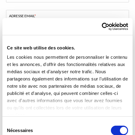
ADRESSE EMAIL
*
PAYS DE RÉSIDENCE
*
Ce site web utilise des cookies.
VOTRE CV
*
Les cookies nous permettent de personnaliser le contenu
et les annonces, d'offrir des fonctionnalités relatives aux
médias sociaux et d'analyser notre trafic. Nous
CHOISIR UN FICHIER
partageons également des informations sur l'utilisation de
Extensions autorisées : .doc, .docx, .pdf ou .rtf - Taille maximum autorisée : 2Mo
notre site avec nos partenaires de médias sociaux, de
publicité et d'analyse, qui peuvent combiner celles-ci
J'ai lu et j'accepte la
politique de confidentialité
et le
POLITIQUE DE CONFIDENTIALITÉ
*
avec d'autres informations que vous leur avez fournies
traitement de mes données personnelles pour les finalités
ou qu'ils ont collectées lors de votre utilisation de leurs
précitées.¹
services.
Sélection
Nécessaires
du