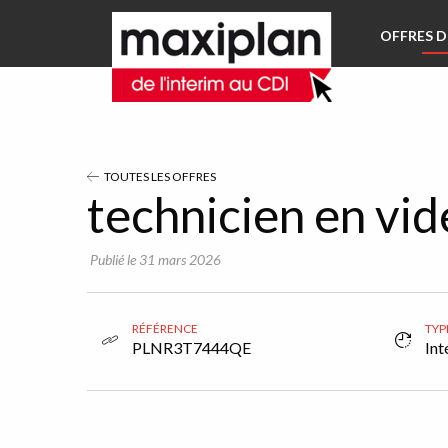
Aller directement à la navigation
OFFRES D
Aller directement au contenu
TOUTES LES OFFRES
technicien en vid
Publié le 31 mars 2026
RÉFÉRENCE
TYP
PLNR3T7444QE
Int