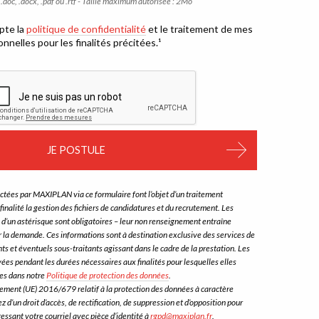
 .doc, .docx, .pdf ou .rtf - Taille maximum autorisée : 2Mo
epte la
politique de confidentialité
et le traitement de mes
IDENTIALITÉ
*
nelles pour les finalités précitées.¹
ectées par MAXIPLAN via ce formulaire font l’objet d’un traitement
finalité la gestion des fichiers de candidatures et du recrutement. Les
d’un astérisque sont obligatoires – leur non renseignement entraîne
ter la demande. Ces informations sont à destination exclusive des services de
s et éventuels sous-traitants agissant dans le cadre de la prestation. Les
es pendant les durées nécessaires aux finalités pour lesquelles elles
ées dans notre
Politique de protection des données
.
ent (UE) 2016/679 relatif à la protection des données à caractère
 d’un droit d’accès, de rectification, de suppression et d’opposition pour
ressant votre courriel avec pièce d’identité à
rgpd@maxiplan.fr
.