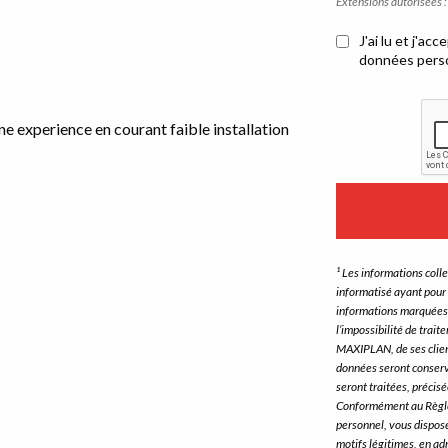
Extensions autorisées :
J'ai lu et j'acc
POLITIQUE DE CONF
données person
une experience en courant faible installation
¹ Les informations coll
informatisé ayant pour 
informations marquées 
l’impossibilité de trai
MAXIPLAN, de ses client
données seront conservé
seront traitées, précis
Conformément au Règlem
personnel, vous disposez
motifs légitimes, en ad