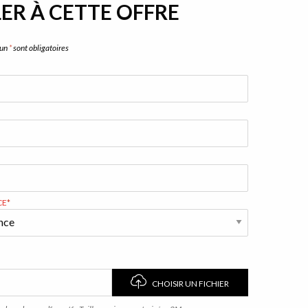
ER À CETTE OFFRE
'un
*
sont obligatoires
CE
*
CHOISIR UN FICHIER